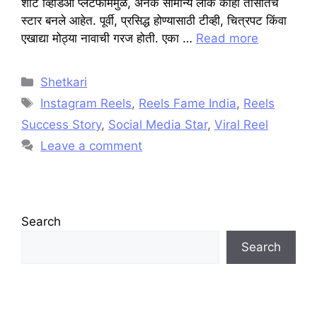
शॉर्ट व्हिडिओ प्लॅटफॉर्ममुळे, अनेक सामान्य लोक काही तासांतच
स्टार बनले आहेत. पूर्वी, प्रसिद्ध होण्यासाठी टीव्ही, चित्रपट किंवा
एखाद्या मोठ्या नावाची गरज होती. एका …
Read more
Categories
Shetkari
Tags
Instagram Reels
,
Reels Fame India
,
Reels
Success Story
,
Social Media Star
,
Viral Reel
Leave a comment
Search
Search