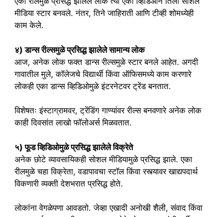
एका रीलमुळे प्रसिद्ध झालेले लोक त्या एका व्हिडिओने तिला सोशल
मीडिया स्टार बनवले. नंतर, तिने जाहिराती आणि टीव्ही शोमध्येही
काम केले.
४) डान्स रील्समुळे प्रसिद्ध झालेले सामान्य लोक
आज, अनेक लोक फक्त डान्स रील्समुळे स्टार बनले आहेत. अगदी
गावातील मुले, कॉलेजचे विद्यार्थी किंवा ऑफिसमध्ये काम करणारे
लोकही एका डान्स व्हिडिओमुळे इंटरनेटवर ट्रेंड बनतात.
विशेषतः इंस्टाग्रामवर, ट्रेंडिंग गाण्यांवर रील्स बनवणारे अनेक लोक
काही दिवसांत लाखो फॉलोअर्स मिळवतात.
५) फूड व्हिडिओमुळे प्रसिद्ध झालेले विक्रेते
अनेक छोटे व्यावसायिकही सोशल मीडियामुळे प्रसिद्ध झाले. एका
रीलमुळे चहा विक्रेता, वडापावचा स्टॉल किंवा रस्त्यावर खाद्यपदार्थ
विकणारी व्यक्ती देशभरात प्रसिद्ध होते.
लोकांना वेगळेपणा आवडतो. जेव्हा एखादी अनोखी शैली, संवाद किंवा